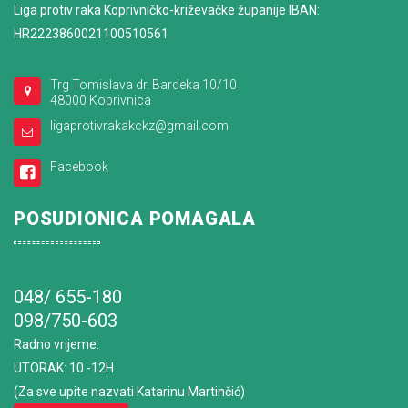
Liga protiv raka Koprivničko-križevačke županije IBAN:
HR2223860021100510561
Trg Tomislava dr. Bardeka 10/10
48000 Koprivnica
ligaprotivrakakckz@gmail.com
Facebook
POSUDIONICA POMAGALA
048/ 655-180
098/750-603
Radno vrijeme
:
UTORAK: 10 -12H
(Za sve upite nazvati Katarinu Martinčić)