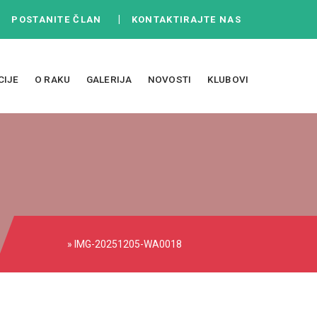
|
|
POSTANITE ČLAN
KONTAKTIRAJTE NAS
CIJE
O RAKU
GALERIJA
NOVOSTI
KLUBOVI
» IMG-20251205-WA0018