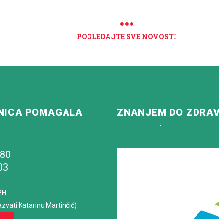
POGLEDAJTE SVE NOVOSTI
NICA POMAGALA
ZNANJEM DO ZDRA
180
03
2H
azvati Katarinu Martinčić)