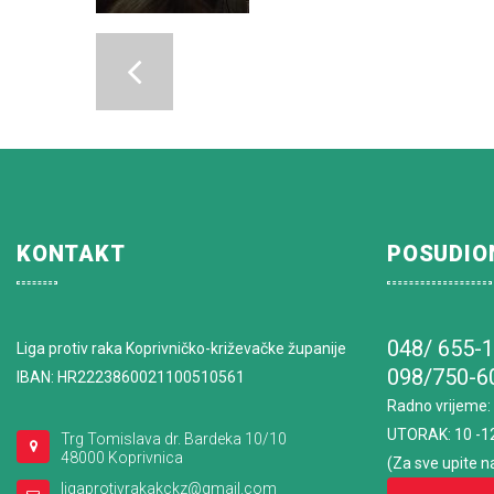
KONTAKT
POSUDIO
048/ 655-
Liga protiv raka Koprivničko-križevačke županije
098/750-6
IBAN: HR2223860021100510561
Radno vrijeme
:
UTORAK: 10 -1
Trg Tomislava dr. Bardeka 10/10
48000 Koprivnica
(Za sve upite n
ligaprotivrakakckz@gmail.com