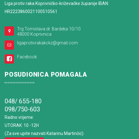
Liga protiv raka Koprivničko-križevačke županije IBAN:
HR2223860021100510561
Trg Tomislava dr. Bardeka 10/10
48000 Koprivnica
ligaprotivrakakckz@gmail.com
Facebook
POSUDIONICA POMAGALA
048/ 655-180
098/750-603
Radno vrijeme
:
UTORAK: 10 -12H
(Za sve upite nazvati Katarinu Martinčić)