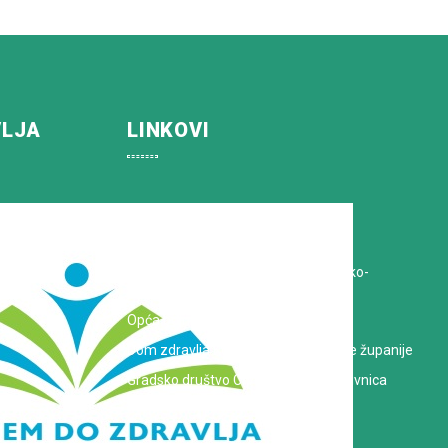
VLJA
LINKOVI
Koprivničko-križevačka županija
Hrvatska Liga protiv raka
Zavod za javno zdravstvo Koprivničko-
križevačke županije
Opća bolnica dr. Tomislav Bardek
Dom zdravlja Koprivničko-križevačke županije
Gradsko društvo Crvenog križa Koprivnica