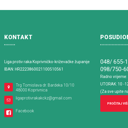
KONTAKT
POSUDIO
048/ 655-
Liga protiv raka Koprivničko-križevačke županije
098/750-6
IBAN: HR2223860021100510561
Radno vrijeme
:
UTORAK: 10 -1
Trg Tomislava dr. Bardeka 10/10
48000 Koprivnica
(Za sve upite n
ligaprotivrakakckz@gmail.com
PROČITAJ VIŠ
Facebook