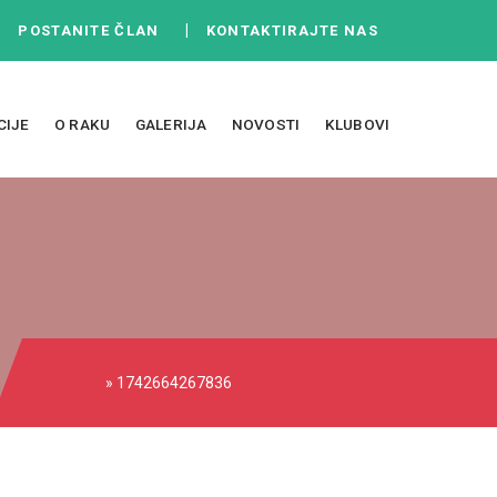
|
|
POSTANITE ČLAN
KONTAKTIRAJTE NAS
CIJE
O RAKU
GALERIJA
NOVOSTI
KLUBOVI
» 1742664267836