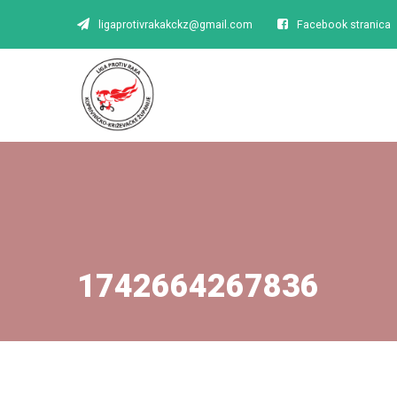
ligaprotivrakakckz@gmail.com
Facebook stranica
1742664267836