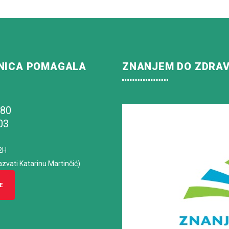
NICA POMAGALA
ZNANJEM DO ZDRA
180
03
2H
azvati Katarinu Martinčić)
E