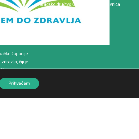
Gradsko društvo Crvenog križa Koprivnica
evačke županije
dravlja, čiji je
loško
Prihvaćam
eb stanica
|
Hosting