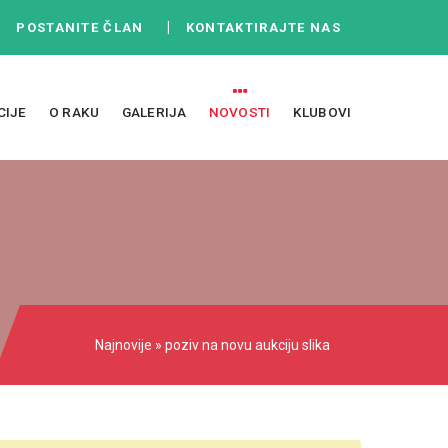
|
|
POSTANITE ČLAN
KONTAKTIRAJTE NAS
CIJE
O RAKU
GALERIJA
NOVOSTI
KLUBOVI
Najnovije
» poziv na novu aukciju slika