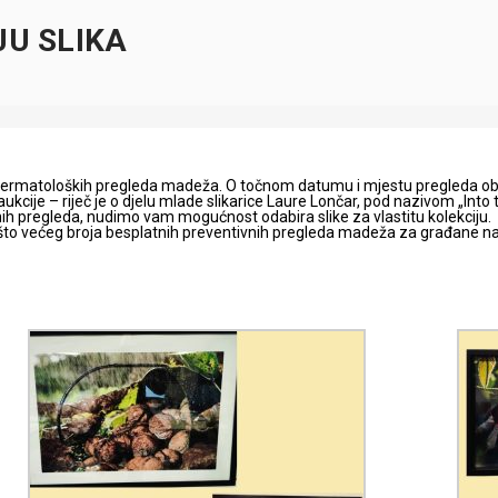
JU SLIKA
h dermatoloških pregleda madeža. O točnom datumu i mjestu pregleda o
ukcije – riječ je o djelu mlade slikarice Laure Lončar, pod nazivom „Into
vnih pregleda, nudimo vam mogućnost odabira slike za vlastitu kolekciju.
ju što većeg broja besplatnih preventivnih pregleda madeža za građane 