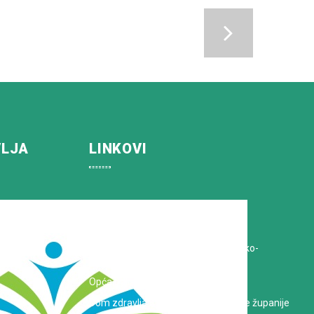
VLJA
LINKOVI
Koprivničko-križevačka županija
Hrvatska Liga protiv raka
Zavod za javno zdravstvo Koprivničko-
križevačke županije
Opća bolnica dr. Tomislav Bardek
Dom zdravlja Koprivničko-križevačke županije