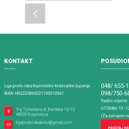
KONTAKT
POSUDIO
048/ 655-
Liga protiv raka Koprivničko-križevačke županije
098/750-6
IBAN: HR2223860021100510561
Radno vrijeme
:
UTORAK: 10 -1
Trg Tomislava dr. Bardeka 10/10
48000 Koprivnica
(Za sve upite n
ligaprotivrakakckz@gmail.com
PROČITAJ VIŠ