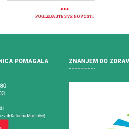
POGLEDAJTE SVE NOVOSTI
NICA POMAGALA
ZNANJEM DO ZDRA
180
03
2H
azvati Katarinu Martinčić)
E