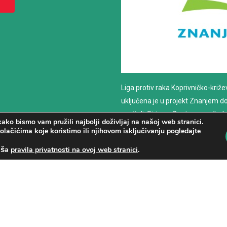
Liga protiv raka Koprivničko-križ
uključena je u projekt Znanjem do z
nositelj: Sirius – Centar za psiho
ako bismo vam pružili najbolji doživljaj na našoj web stranici.
savjetovanje
olačićima koje koristimo ili njihovom isključivanju pogledajte
aša
.
pravila privatnosti na ovoj web stranici
PROČITAJ VIŠE
.
Liga protiv raka Koprivničko-križevačke županije
|
Web dizajn
|
Izrada w