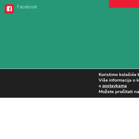
Facebook
Koristimo kolačiće k
Više informacija o k
u
postavkama
Možete pročitati n
Copyright (c) 2016