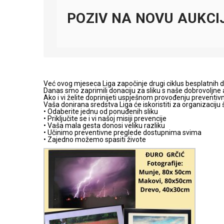
POZIV NA NOVU AUKCI
Već ovog mjeseca Liga započinje drugi ciklus besplatni
Danas smo zaprimili donaciju za sliku s naše dobrovoljne a
Ako i vi želite doprinijeti uspješnom provođenju preventi
Vaša donirana sredstva Liga će iskoristiti za organizaci
• Odaberite jednu od ponuđenih sliku
• Priključite se i vi našoj misiji prevencije
• Vaša mala gesta donosi veliku razliku
• Učinimo preventivne preglede dostupnima svima
• Zajedno možemo spasiti živote