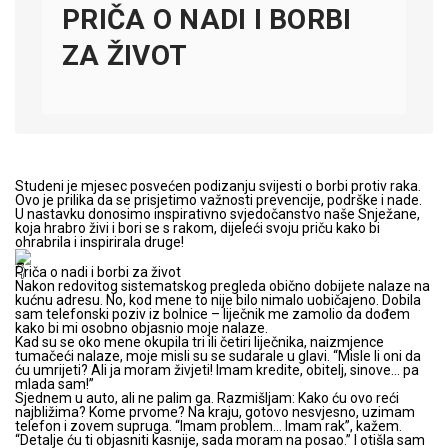
PRIČA O NADI I BORBI
ZA ŽIVOT
Studeni je mjesec posvećen podizanju svijesti o borbi protiv raka.
Ovo je prilika da se prisjetimo važnosti prevencije, podrške i nade.
U nastavku donosimo inspirativno svjedočanstvo naše Snježane,
koja hrabro živi i bori se s rakom, dijeleći svoju priču kako bi
ohrabrila i inspirirala druge!
Priča o nadi i borbi za život
Nakon redovitog sistematskog pregleda obično dobijete nalaze na
kućnu adresu. No, kod mene to nije bilo nimalo uobičajeno. Dobila
sam telefonski poziv iz bolnice – liječnik me zamolio da dođem
kako bi mi osobno objasnio moje nalaze.
Kad su se oko mene okupila tri ili četiri liječnika, naizmjence
tumačeći nalaze, moje misli su se sudarale u glavi. “Misle li oni da
ću umrijeti? Ali ja moram živjeti! Imam kredite, obitelj, sinove… pa
mlada sam!”
Sjednem u auto, ali ne palim ga. Razmišljam: Kako ću ovo reći
najbližima? Kome prvome? Na kraju, gotovo nesvjesno, uzimam
telefon i zovem supruga. “Imam problem… Imam rak”, kažem.
“Detalje ću ti objasniti kasnije, sada moram na posao.” I otišla sam