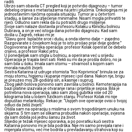
raditi.
Ubrzo sam obavila CT pregled koji je potvrdio dijagnozu – tumor
debelog crijeva s metastazama na jetri i plućima. Onkologinja mi je
jednostavnim riječima opisala situaciju. Tumor je u četvrtom
stadiju, a šanse za izlječenje minimalne. Nisam mogla prihvatiti te
riječi. Odlučno sam rekla da ću potražiti drugo mišljenje.
Svoje sam nalaze dostavila profesoru Kolaku u Kliničku bolnicu
Dubrava, a on je već istoga dana potvrdio dijagnozu. Kad sam
došla u Zagreb, rekao mi je:
“Glavu gore. Isplačite srce i dušu, a onda idemo dalje – zajedno.
Razgovarate s čovjekom koji je to isto prošao prije dvije godine.”
Dogovorena je timska operacija: profesor Kolak operirat će debelo
crijevo, a profesor Rakić jetru.
U ponedjeljak sam stigla u bolnicu, a operirana već u srijedu.
Operacija je trajala šest sati. Rekli su mi da je prošla dobro, no ja
sam bila u šoku. Imala sam stomu – stvarnost s kojom sam
morala naučiti živjeti.
Sestra Katarina iz udruge stomista “Ilco Koprivnica” brinula se za
moju stomu, higijenu i kupanje mjesec i pol dana. Nakon nje, brigu
je preuzeo moj 28-godišnji sin, a kasnije i suprug.
Zbog jakih bolova ponovno sam završila u bolnici. Kemoterapija na
bazi platine izazvala je otvaranje rana i prijetila je sepsa. Bila je
potrebna nova operacija, iako sam zbog gubitka više od 20
kilograma bila u lošem fizičkom stanju. Profesor Kolak mi nije
dopuštao melankoliju. Rekao je: “Uspjeh ove operacije ovisi o tvojoj
odluci da želiš živjeti.”
Otišla sam na operaciju s mislima o svom trogodišnjem unuku na
skijama. S tim sam se slikama probudila nakon operacije, svjesna
da sam dobila još jednu šansu za život.
Slijedio je težak mjesec oporavka, a po povratku kući sestra
Katarina ponovno mi je bila podrška. Nije mi samo previjala rane i
mijenjala stomu, već me bodrila u prevladavanju strahova koji su