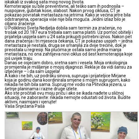
iskakali iz svakog sata mog novog života.
Kemoterapije su bile preventivne, ali teško sam ih podnosila –
nuspojave, gubitak kose, slabost. Nakon prvog ciklusa, CT je
pokazao povratak metastaza na jetrima. Kako je većina jetre bila
odstranjena, operacija više nije bila moguća. Jedini izlaz bilo je
ciljano zračenje.
U Poliklinici Sveta Nedjelja dobila sam termin za zračenje, no
trošak od 20.187 eura trebala sam sama platiti. Uz pomoć obitelji i
prijatelja uspjela sam u 24 sata prikupiti potrebni iznos. Nakon pet
dana zračenja i tri mjeseca čekanja, CT je pokazao uspjeh – jedna
metastaza je nestala, druga se smanjila za dvije trećine, dok je
preostala u regresiji. Na plućima je ostala samo jedna manja
metastaza, no ona zahtijeva novi ciklus od šest kemoterapija koje
još uvijek traju.
Danas se osjećam dobro, sretna sam i vesela. Moja onkologinja
promijenila je mišljenje o mojoj dijagnozi. Rekla je da vidi šansu za
izlječenje – i da sam uspjela!
A kako i ne bih, uz podršku sinova, supruga i prijateljice Mirjane
koja je godinu dana koordinirala smjene s mojim suprugom, kako
nikada ne bih bila sama. Suprug me vodio na Plitvička jezera, u
šetnje planinama i razne druge izlete.
Ako ste pročitali ovu moju priču i ako se ikada nađete u sličnoj
situaciji, ne zaboravite: nikada nemojte odustati od života. Budite
aktivni, nasmijani i vjerujte!
Vaša Snježana Paša