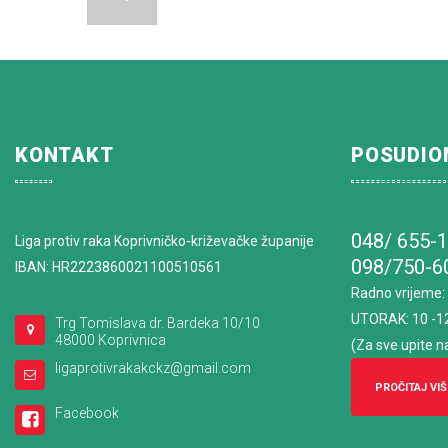
KONTAKT
POSUDIO
048/ 655-
Liga protiv raka Koprivničko-križevačke županije
098/750-6
IBAN: HR2223860021100510561
Radno vrijeme
:
UTORAK: 10 -1
Trg Tomislava dr. Bardeka 10/10
48000 Koprivnica
(Za sve upite n
ligaprotivrakakckz@gmail.com
PROČITAJ VIŠ
Facebook