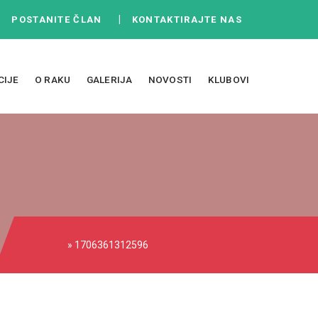
|
|
POSTANITE ČLAN
KONTAKTIRAJTE NAS
CIJE
O RAKU
GALERIJA
NOVOSTI
KLUBOVI
» 1706361312596