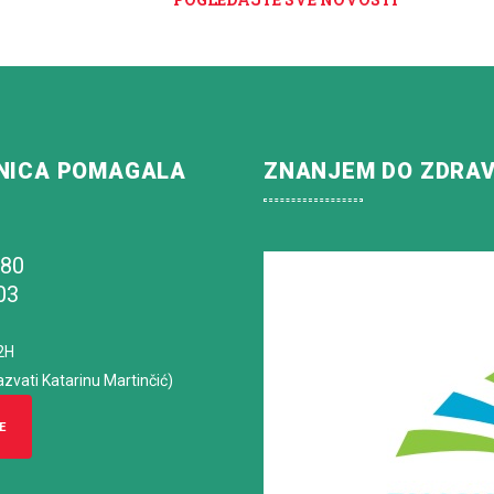
NICA POMAGALA
ZNANJEM DO ZDRA
180
03
2H
azvati Katarinu Martinčić)
E