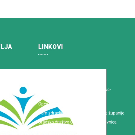
VLJA
LINKOVI
Koprivničko-križevačka županija
Hrvatska Liga protiv raka
Zavod za javno zdravstvo Koprivničko-
križevačke županije
Opća bolnica dr. Tomislav Bardek
Dom zdravlja Koprivničko-križevačke županije
Gradsko društvo Crvenog križa Koprivnica