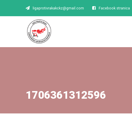
ligaprotivrakakckz@gmail.com
Facebook stranica
1706361312596