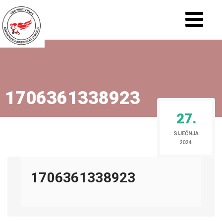
1706361338923
27.
SIJEČNJA
2024.
1706361338923