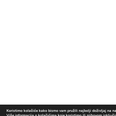
Koristimo kolačiće kako bismo vam pružili najbolji doživljaj na na
Više informacija o kolačićima koje koristimo ili njihovom isključ