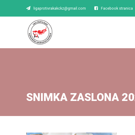
ligaprotivrakakckz@gmail.com
Facebook stranica
SNIMKA ZASLONA 20