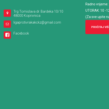
Radno vrijeme
:
UTORAK: 10 -1
Trg Tomislava dr. Bardeka 10/10
48000 Koprivnica
(Za sve upite n
ligaprotivrakakckz@gmail.com
PROČITAJ VIŠ
Facebook