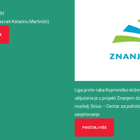
2H
azvati Katarinu Martinčić)
E
Liga protiv raka Koprivničko-križ
uključena je u projekt Znanjem do z
nositelj: Sirius – Centar za psiho
savjetovanje
PROČITAJ VIŠE