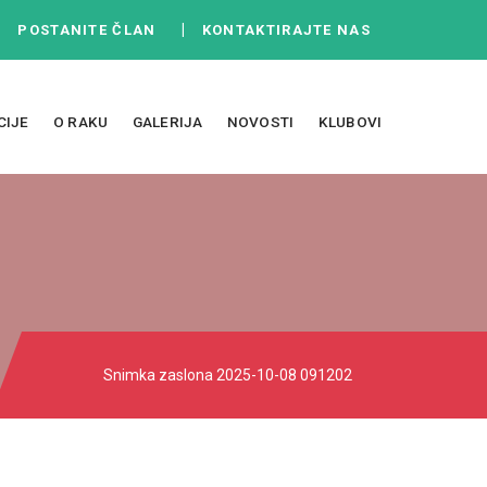
|
|
POSTANITE ČLAN
KONTAKTIRAJTE NAS
CIJE
O RAKU
GALERIJA
NOVOSTI
KLUBOVI
Snimka zaslona 2025-10-08 091202