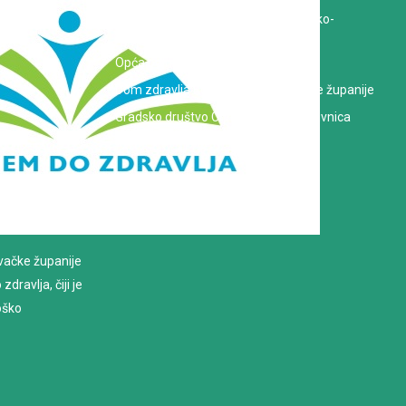
Zavod za javno zdravstvo Koprivničko-
križevačke županije
Opća bolnica dr. Tomislav Bardek
Dom zdravlja Koprivničko-križevačke županije
Gradsko društvo Crvenog križa Koprivnica
evačke županije
dravlja, čiji je
loško