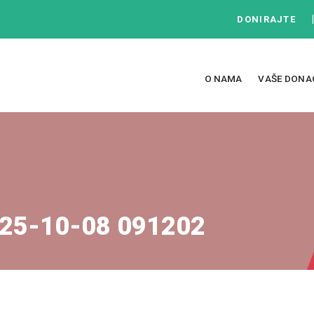
DONIRAJTE
O NAMA
VAŠE DONA
25-10-08 091202