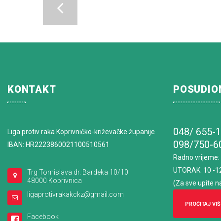
KONTAKT
POSUDIO
048/ 655-
Liga protiv raka Koprivničko-križevačke županije
098/750-6
IBAN: HR2223860021100510561
Radno vrijeme
:
UTORAK: 10 -1
Trg Tomislava dr. Bardeka 10/10
48000 Koprivnica
(Za sve upite n
ligaprotivrakakckz@gmail.com
PROČITAJ VIŠ
Facebook