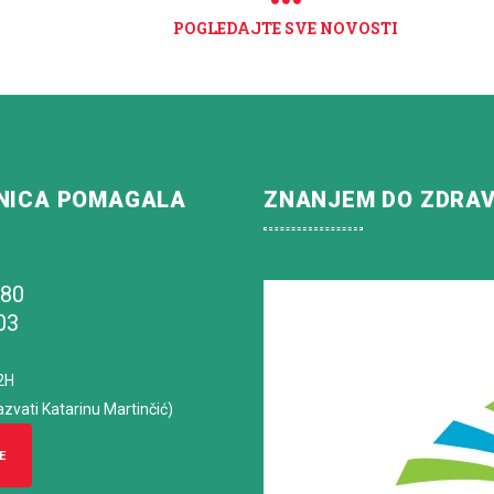
POGLEDAJTE SVE NOVOSTI
NICA POMAGALA
ZNANJEM DO ZDRA
180
03
2H
azvati Katarinu Martinčić)
E