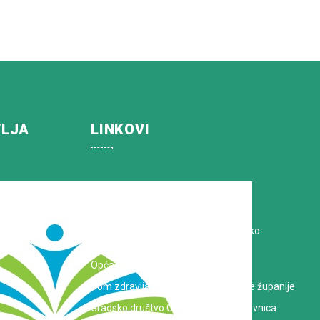
VLJA
LINKOVI
Koprivničko-križevačka županija
Hrvatska Liga protiv raka
Zavod za javno zdravstvo Koprivničko-
križevačke županije
Opća bolnica dr. Tomislav Bardek
Dom zdravlja Koprivničko-križevačke županije
Gradsko društvo Crvenog križa Koprivnica