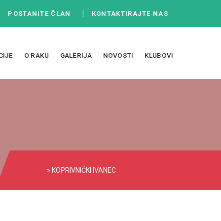
|
|
POSTANITE ČLAN
KONTAKTIRAJTE NAS
CIJE
O RAKU
GALERIJA
NOVOSTI
KLUBOVI
» KOPRIVNIČKI IVANEC