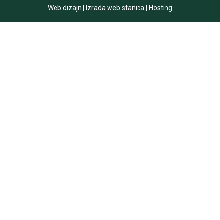
Web dizajn
|
Izrada web stanica
|
Hosting