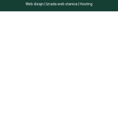
Web dizajn
|
Izrada web stanica
|
Hosting