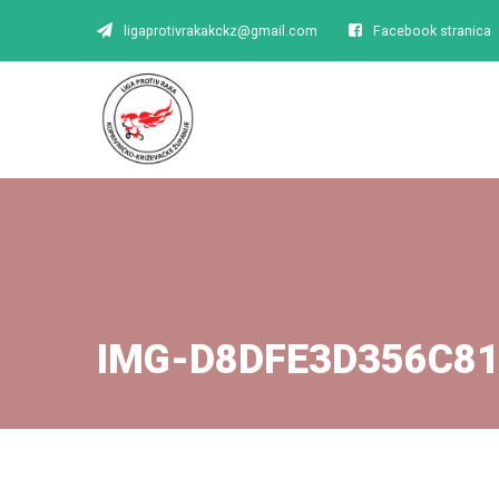
ligaprotivrakakckz@gmail.com
Facebook stranica
IMG-D8DFE3D356C8