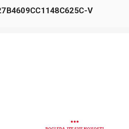
27B4609CC1148C625C-V
POGLEDAJTE SVE NOVOSTI