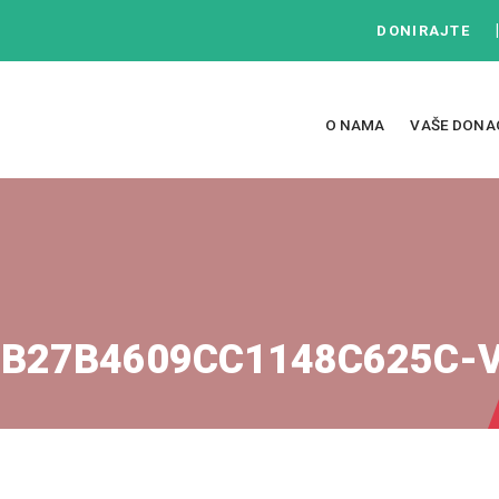
DONIRAJTE
O NAMA
VAŠE DONA
1B27B4609CC1148C625C-