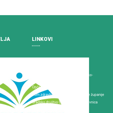
VLJA
LINKOVI
Koprivničko-križevačka županija
Hrvatska Liga protiv raka
Zavod za javno zdravstvo Koprivničko-
križevačke županije
Opća bolnica dr. Tomislav Bardek
Dom zdravlja Koprivničko-križevačke županije
Gradsko društvo Crvenog križa Koprivnica