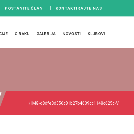
|
|
POSTANITE ČLAN
KONTAKTIRAJTE NAS
CIJE
O RAKU
GALERIJA
NOVOSTI
KLUBOVI
V
» IMG-d8dfe3d356c81b27b4609cc1148c625c-V