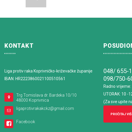
KONTAKT
POSUDIO
048/ 655-
Liga protiv raka Koprivničko-križevačke županije
098/750-6
IBAN: HR2223860021100510561
Radno vrijeme
:
UTORAK: 10 -1
Trg Tomislava dr. Bardeka 10/10
48000 Koprivnica
(Za sve upite n
ligaprotivrakakckz@gmail.com
PROČITAJ VIŠ
Facebook