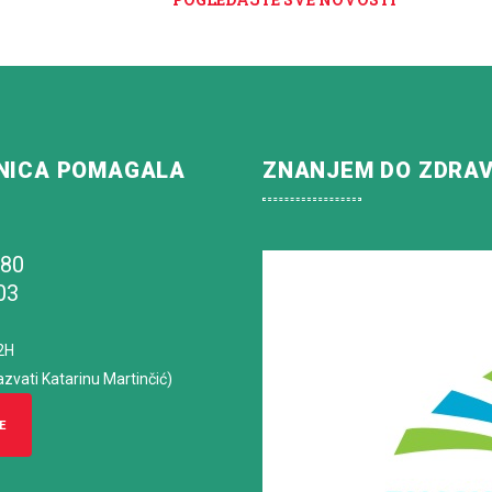
NICA POMAGALA
ZNANJEM DO ZDRA
180
03
2H
azvati Katarinu Martinčić)
E