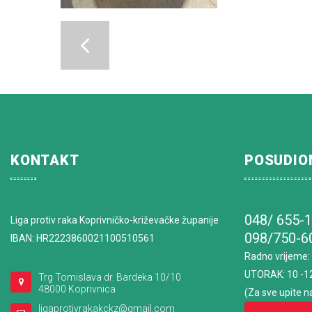
KONTAKT
POSUDIO
048/ 655-
Liga protiv raka Koprivničko-križevačke županije
098/750-6
IBAN: HR2223860021100510561
Radno vrijeme
:
UTORAK: 10 -1
Trg Tomislava dr. Bardeka 10/10
48000 Koprivnica
(Za sve upite n
ligaprotivrakakckz@gmail.com