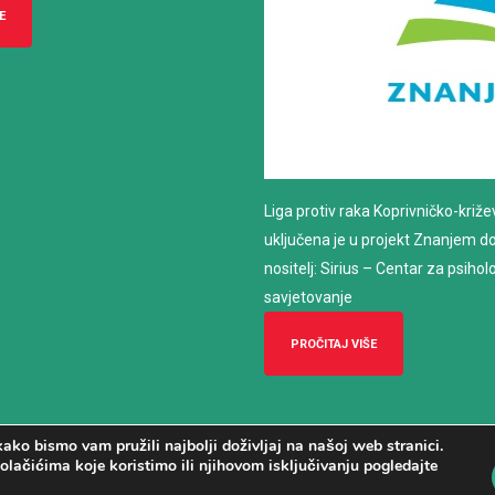
E
Liga protiv raka Koprivničko-križ
uključena je u projekt Znanjem do z
nositelj: Sirius – Centar za psiho
savjetovanje
PROČITAJ VIŠE
ako bismo vam pružili najbolji doživljaj na našoj web stranici.
olačićima koje koristimo ili njihovom isključivanju pogledajte