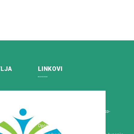
VLJA
LINKOVI
Koprivničko-križevačka županija
Hrvatska Liga protiv raka
Zavod za javno zdravstvo Koprivničko-
križevačke županije
Opća bolnica dr. Tomislav Bardek