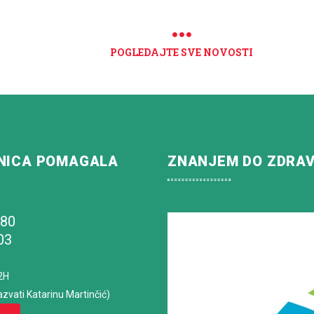
POGLEDAJTE SVE NOVOSTI
NICA POMAGALA
ZNANJEM DO ZDRA
180
03
2H
azvati Katarinu Martinčić)