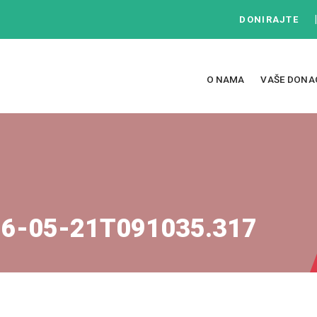
DONIRAJTE
O NAMA
VAŠE DONA
26-05-21T091035.317