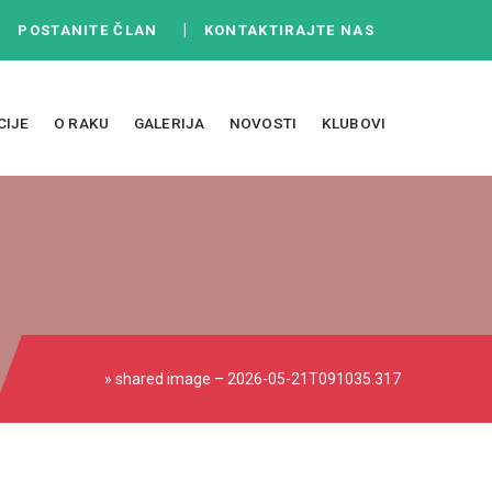
|
|
POSTANITE ČLAN
KONTAKTIRAJTE NAS
CIJE
O RAKU
GALERIJA
NOVOSTI
KLUBOVI
» shared image – 2026-05-21T091035.317