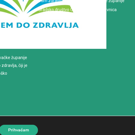
Dom zdravlja Koprivničko-križevačke županije
Gradsko društvo Crvenog križa Koprivnica
evačke županije
dravlja, čiji je
loško
Prihvaćam