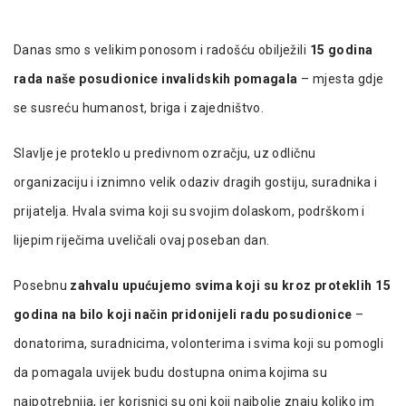
Danas smo s velikim ponosom i radošću obilježili
15 godina
rada naše posudionice invalidskih pomagala
– mjesta gdje
se susreću humanost, briga i zajedništvo.
Slavlje je proteklo u predivnom ozračju, uz odličnu
organizaciju i iznimno velik odaziv dragih gostiju, suradnika i
prijatelja. Hvala svima koji su svojim dolaskom, podrškom i
lijepim riječima uveličali ovaj poseban dan.
Posebnu
zahvalu upućujemo svima koji su kroz proteklih 15
godina na bilo koji način pridonijeli radu posudionice
–
donatorima, suradnicima, volonterima i svima koji su pomogli
da pomagala uvijek budu dostupna onima kojima su
najpotrebnija, jer korisnici su oni koji najbolje znaju koliko im