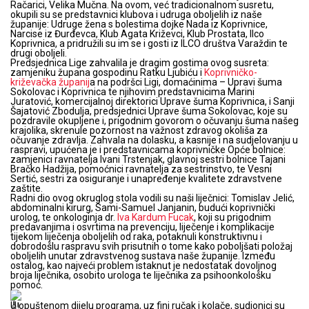
Račarici, Velika Mučna. Na ovom, već tradicionalnom susretu,
okupili su se predstavnici klubova i udruga oboljelih iz naše
županije: Udruge žena s bolestima dojke Nada iz Koprivnice,
Narcise iz Đurđevca, Klub Agata Križevci, Klub Prostata, Ilco
Koprivnica, a pridružili su im se i gosti iz ILCO društva Varaždin te
drugi oboljeli.
Predsjednica Lige zahvalila je dragim gostima ovog susreta:
zamjeniku župana gospodinu Ratku Ljubiću i
Koprivničko-
križevačka županij
a na podršci Ligi, domaćinima – Upravi šuma
Sokolovac i Koprivnica te njihovim predstavnicima Marini
Juratović, komercijalnoj direktorici Uprave šuma Koprivnica, i Sanji
Šajatović Zbodulja, predsjednici Uprave šuma Sokolovac, koje su
pozdravile okupljene i, prigodnim govorom o očuvanju šuma našeg
krajolika, skrenule pozornost na važnost zdravog okoliša za
očuvanje zdravlja. Zahvala na dolasku, a kasnije i na sudjelovanju u
raspravi, upućena je i predstavnicama koprivničke Opće bolnice:
zamjenici ravnatelja Ivani Trstenjak, glavnoj sestri bolnice Tajani
Bračko Hadžija, pomoćnici ravnatelja za sestrinstvo, te Vesni
Sertić, sestri za osiguranje i unapređenje kvalitete zdravstvene
zaštite.
Radni dio ovog okruglog stola vodili su naši liječnici: Tomislav Jelić,
abdominalni kirurg, Sami-Samuel Janjanin, budući koprivnički
urolog, te onkologinja dr.
Iva Kardum Fucak
, koji su prigodnim
predavanjima i osvrtima na prevenciju, liječenje i komplikacije
tijekom liječenja oboljelih od raka, potaknuli konstruktivnu i
dobrodošlu raspravu svih prisutnih o tome kako poboljšati položaj
oboljelih unutar zdravstvenog sustava naše županije. Između
ostalog, kao najveći problem istaknut je nedostatak dovoljnog
broja liječnika, osobito urologa te liječnika za psihoonkološku
pomoć.
U opuštenom dijelu programa, uz fini ručak i kolače, sudionici su