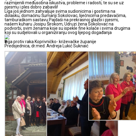
razmijenili međusobna iskustva, probleme i radosti, te su se uz
pjesmu i ples dobro zabavili!
Liga još jednom zahvaljuje svima sudionicima i gostima na
dolasku, domaćinu Šumariji Sokolovac, liječnicima predavačima,
tamburaškom sastavu Pajdaši na prekrasnoj glazbi i pjesmi,
našem kuharu Josipu Širokom, Udruzi žena Sokolovac na
podvorbi, svim ženama koje su ispekle fine kolače i svima drugima
koji su sudjelovali u organiziranju ovog lijepog događanja
Liga protiv raka Koprivničko- križevačke županije
Predsjednica, dr.med. Andreja Lukić Suknaić