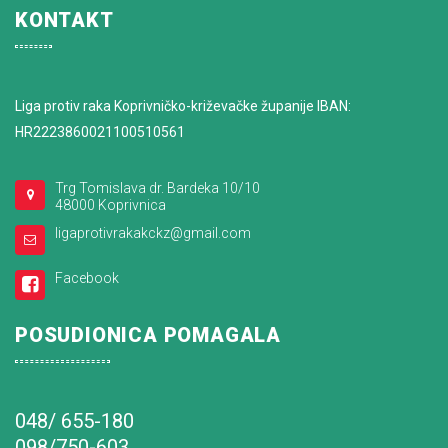
KONTAKT
Liga protiv raka Koprivničko-križevačke županije IBAN:
HR2223860021100510561
Trg Tomislava dr. Bardeka 10/10
48000 Koprivnica
ligaprotivrakakckz@gmail.com
Facebook
POSUDIONICA POMAGALA
048/ 655-180
098/750-603