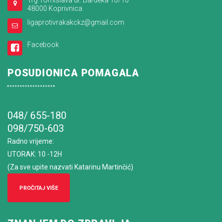
48000 Koprivnica
ligaprotivrakakckz@gmail.com
Facebook
POSUDIONICA POMAGALA
048/ 655-180
098/750-603
Radno vrijeme
:
UTORAK: 10 -12H
(Za sve upite nazvati Katarinu Martinčić)
PROČITAJ VIŠE