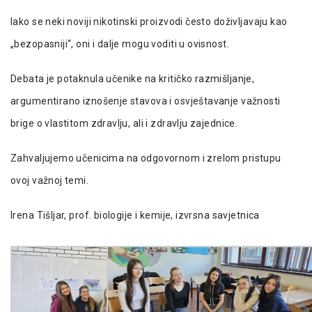
Iako se neki noviji nikotinski proizvodi često doživljavaju kao
„bezopasniji“, oni i dalje mogu voditi u ovisnost.
Debata je potaknula učenike na kritičko razmišljanje,
argumentirano iznošenje stavova i osvještavanje važnosti
brige o vlastitom zdravlju, ali i zdravlju zajednice.
Zahvaljujemo učenicima na odgovornom i zrelom pristupu
ovoj važnoj temi.
Irena Tišljar, prof. biologije i kemije, izvrsna savjetnica