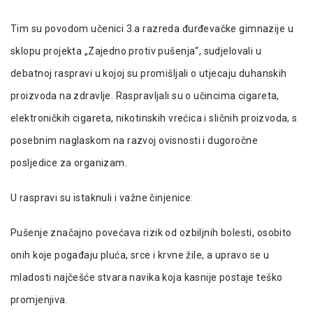
Tim su povodom učenici 3.a razreda đurđevačke gimnazije u
sklopu projekta „Zajedno protiv pušenja“, sudjelovali u
debatnoj raspravi u kojoj su promišljali o utjecaju duhanskih
proizvoda na zdravlje. Raspravljali su o učincima cigareta,
elektroničkih cigareta, nikotinskih vrećica i sličnih proizvoda, s
posebnim naglaskom na razvoj ovisnosti i dugoročne
posljedice za organizam.
U raspravi su istaknuli i važne činjenice:
Pušenje značajno povećava rizik od ozbiljnih bolesti, osobito
onih koje pogađaju pluća, srce i krvne žile, a upravo se u
mladosti najčešće stvara navika koja kasnije postaje teško
promjenjiva.