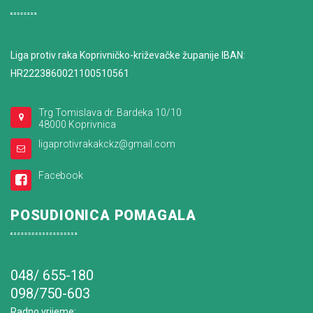
Liga protiv raka Koprivničko-križevačke županije IBAN:
HR2223860021100510561
Trg Tomislava dr. Bardeka 10/10
48000 Koprivnica
ligaprotivrakakckz@gmail.com
Facebook
POSUDIONICA POMAGALA
048/ 655-180
098/750-603
Radno vrijeme
: