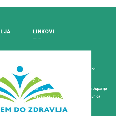
VLJA
LINKOVI
Koprivničko-križevačka županija
Hrvatska Liga protiv raka
Zavod za javno zdravstvo Koprivničko-
križevačke županije
Opća bolnica dr. Tomislav Bardek
Dom zdravlja Koprivničko-križevačke županije
Gradsko društvo Crvenog križa Koprivnica