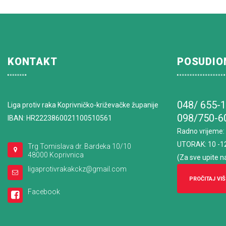
KONTAKT
POSUDIO
048/ 655-
Liga protiv raka Koprivničko-križevačke županije
098/750-6
IBAN: HR2223860021100510561
Radno vrijeme
:
UTORAK: 10 -1
Trg Tomislava dr. Bardeka 10/10
48000 Koprivnica
(Za sve upite n
ligaprotivrakakckz@gmail.com
PROČITAJ VIŠ
Facebook