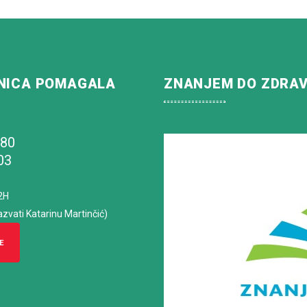
NICA POMAGALA
ZNANJEM DO ZDRA
180
03
2H
azvati Katarinu Martinčić)
E