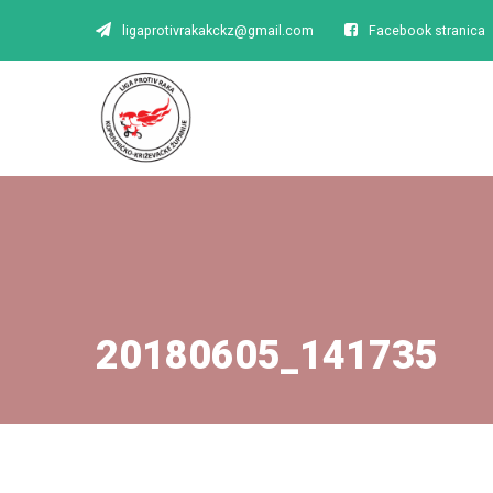
ligaprotivrakakckz@gmail.com
Facebook stranica
20180605_141735