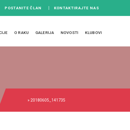
|
|
POSTANITE ČLAN
KONTAKTIRAJTE NAS
CIJE
O RAKU
GALERIJA
NOVOSTI
KLUBOVI
» 20180605_141735