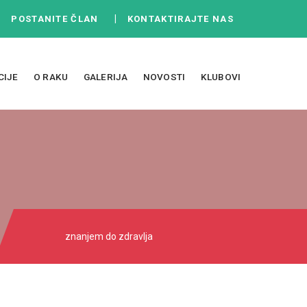
|
|
POSTANITE ČLAN
KONTAKTIRAJTE NAS
CIJE
O RAKU
GALERIJA
NOVOSTI
KLUBOVI
znanjem do zdravlja