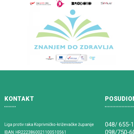
KONTAKT
POSUDIO
048/ 655-
Liga protiv raka Koprivničko-križevačke županije
098/750-6
IBAN: HR2223860021100510561