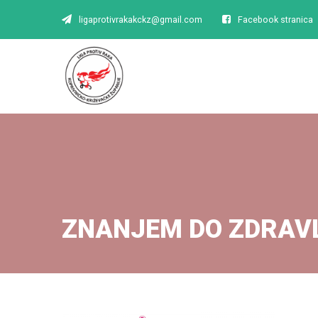
ligaprotivrakakckz@gmail.com
Facebook stranica
ZNANJEM DO ZDRAV