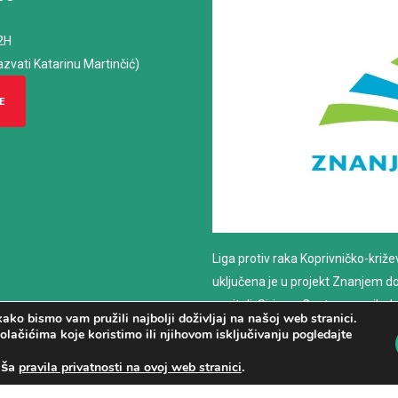
2H
azvati Katarinu Martinčić)
E
Liga protiv raka Koprivničko-križ
uključena je u projekt Znanjem do z
nositelj: Sirius – Centar za psiho
ako bismo vam pružili najbolji doživljaj na našoj web stranici.
savjetovanje
olačićima koje koristimo ili njihovom isključivanju pogledajte
aša
.
pravila privatnosti na ovoj web stranici
PROČITAJ VIŠE