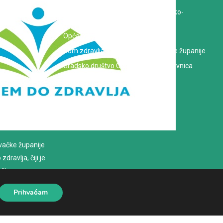
Zavod za javno zdravstvo Koprivničko-
križevačke županije
Opća bolnica dr. Tomislav Bardek
Dom zdravlja Koprivničko-križevačke županije
Gradsko društvo Crvenog križa Koprivnica
evačke županije
dravlja, čiji je
loško
Prihvaćam