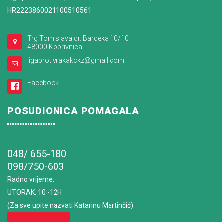
HR2223860021100510561
Trg Tomislava dr. Bardeka 10/10
48000 Koprivnica
ligaprotivrakakckz@gmail.com
Facebook
POSUDIONICA POMAGALA
048/ 655-180
098/750-603
Radno vrijeme
:
UTORAK: 10 -12H
(Za sve upite nazvati Katarinu Martinčić)