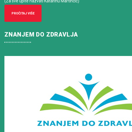
(Za sve upite nazvati Katarinu Martinčić)
PROČITAJ VIŠE
ZNANJEM DO ZDRAVLJA