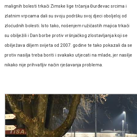
malignih bolesti trkači Zimske lige trčanja Đurđevac srcima i
zlatnim vrpcama dali su svoju podršku svoj djeci oboljeloj od
zloćudnih bolesti. Isto tako, nošenjem ružičastih majica trkači
su obilježili i Dan borbe protiv vršnjačkog zlostavljanja koji se
obilježava diljem svijeta od 2007. godine te tako pokazali da se
protiv nasilja treba boriti i svakako utjecati na mlade, jer nasilje
nikako nije prihvatljiv način rješavanja problema.