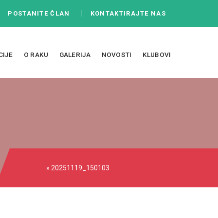
|
|
POSTANITE ČLAN
KONTAKTIRAJTE NAS
CIJE
O RAKU
GALERIJA
NOVOSTI
KLUBOVI
» 20251119_150103