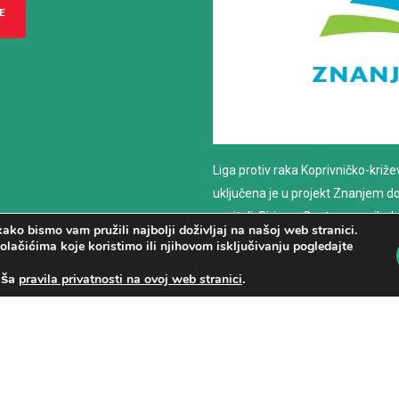
E
Liga protiv raka Koprivničko-križ
uključena je u projekt Znanjem do z
nositelj: Sirius – Centar za psiho
ako bismo vam pružili najbolji doživljaj na našoj web stranici.
savjetovanje
olačićima koje koristimo ili njihovom isključivanju pogledajte
aša
.
pravila privatnosti na ovoj web stranici
PROČITAJ VIŠE