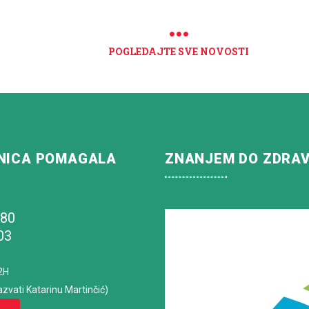
POGLEDAJTE SVE NOVOSTI
NICA POMAGALA
ZNANJEM DO ZDRA
180
03
2H
azvati Katarinu Martinčić)