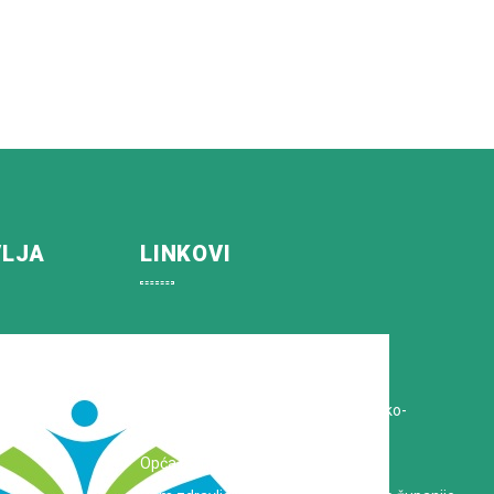
VLJA
LINKOVI
Koprivničko-križevačka županija
Hrvatska Liga protiv raka
Zavod za javno zdravstvo Koprivničko-
križevačke županije
Opća bolnica dr. Tomislav Bardek