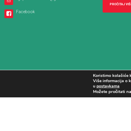
PROČITAJ VIŠ
Facebook
Koristimo kolačiće k
Više informacija o k
u
postavkama
Možete pročitati n