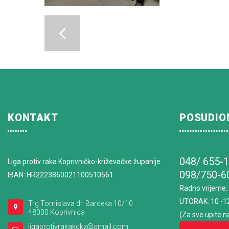
KONTAKT
POSUDIO
048/ 655-
Liga protiv raka Koprivničko-križevačke županije
098/750-6
IBAN: HR2223860021100510561
Radno vrijeme
:
UTORAK: 10 -1
Trg Tomislava dr. Bardeka 10/10
48000 Koprivnica
(Za sve upite n
ligaprotivrakakckz@gmail.com