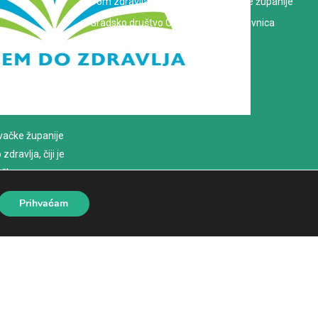
Dom zdravlja Koprivničko-križevačke županije
Gradsko društvo Crvenog križa Koprivnica
evačke županije
dravlja, čiji je
loško
Prihvaćam