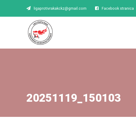
ligaprotivrakakckz@gmail.com
Facebook stranica
20251119_150103