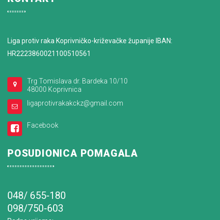
Liga protiv raka Koprivničko-križevačke županije IBAN:
HR2223860021100510561
Trg Tomislava dr. Bardeka 10/10
48000 Koprivnica
ligaprotivrakakckz@gmail.com
Facebook
POSUDIONICA POMAGALA
048/ 655-180
098/750-603