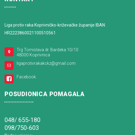
Liga protiv raka Koprivničko-križevačke županije IBAN:
HR2223860021100510561
Trg Tomislava dr. Bardeka 10/10
48000 Koprivnica
ligaprotivrakakckz@gmail.com
Facebook
POSUDIONICA POMAGALA
048/ 655-180
098/750-603