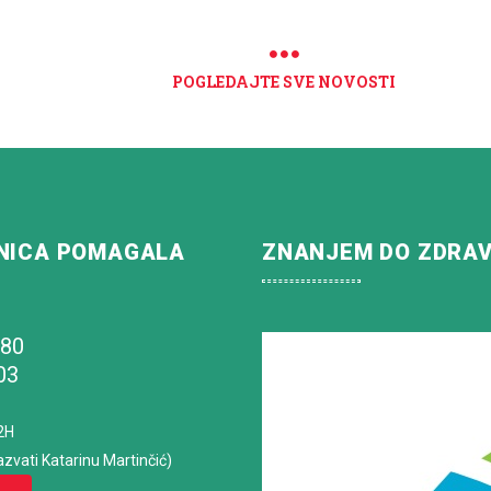
POGLEDAJTE SVE NOVOSTI
NICA POMAGALA
ZNANJEM DO ZDRA
180
03
2H
azvati Katarinu Martinčić)