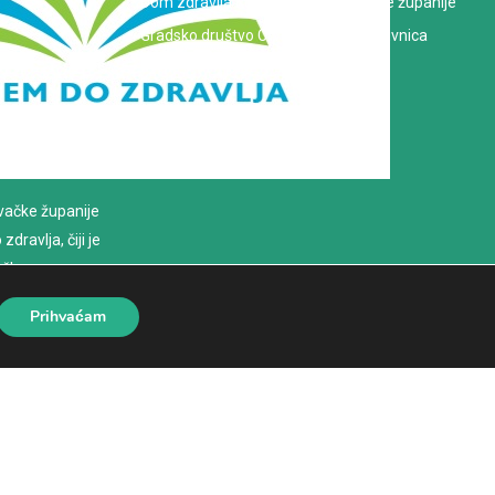
Dom zdravlja Koprivničko-križevačke županije
Gradsko društvo Crvenog križa Koprivnica
evačke županije
dravlja, čiji je
loško
Prihvaćam