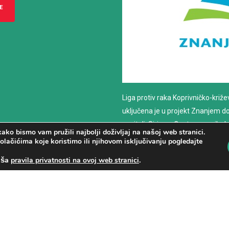
E
Liga protiv raka Koprivničko-križ
uključena je u projekt Znanjem do z
nositelj: Sirius – Centar za psiho
ako bismo vam pružili najbolji doživljaj na našoj web stranici.
savjetovanje
olačićima koje koristimo ili njihovom isključivanju pogledajte
aša
.
pravila privatnosti na ovoj web stranici
PROČITAJ VIŠE