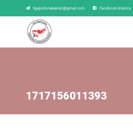
ligaprotivrakakckz@gmail.com
Facebook stranica
1717156011393