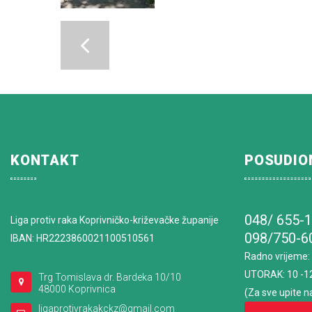
KONTAKT
POSUDIO
048/ 655-
Liga protiv raka Koprivničko-križevačke županije
098/750-6
IBAN: HR2223860021100510561
Radno vrijeme
:
UTORAK: 10 -1
Trg Tomislava dr. Bardeka 10/10
48000 Koprivnica
(Za sve upite n
ligaprotivrakakckz@gmail.com