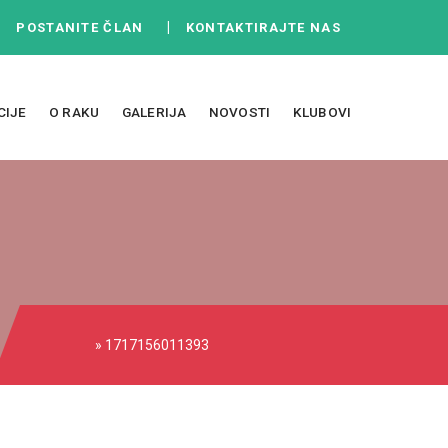
|
|
POSTANITE ČLAN
KONTAKTIRAJTE NAS
CIJE
O RAKU
GALERIJA
NOVOSTI
KLUBOVI
» 1717156011393