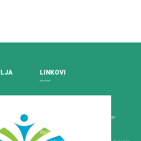
VLJA
LINKOVI
Koprivničko-križevačka županija
Hrvatska Liga protiv raka
Zavod za javno zdravstvo Koprivničko-
križevačke županije
Opća bolnica dr. Tomislav Bardek