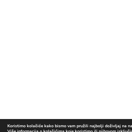
Koristimo kolačiće kako bismo vam pružili najbolji doživljaj na na
Više informacija o kolačićima koje koristimo ili njihovom isključ