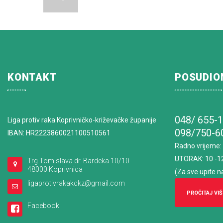
KONTAKT
POSUDIO
048/ 655-
Liga protiv raka Koprivničko-križevačke županije
098/750-6
IBAN: HR2223860021100510561
Radno vrijeme
:
UTORAK: 10 -1
Trg Tomislava dr. Bardeka 10/10
48000 Koprivnica
(Za sve upite n
ligaprotivrakakckz@gmail.com
PROČITAJ VIŠ
Facebook