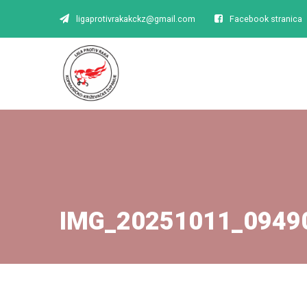
ligaprotivrakakckz@gmail.com
Facebook stranica
IMG_20251011_0949