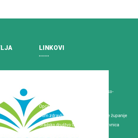
VLJA
LINKOVI
Koprivničko-križevačka županija
Hrvatska Liga protiv raka
Zavod za javno zdravstvo Koprivničko-
križevačke županije
Opća bolnica dr. Tomislav Bardek
Dom zdravlja Koprivničko-križevačke županije
Gradsko društvo Crvenog križa Koprivnica