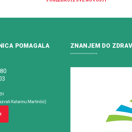
NICA POMAGALA
ZNANJEM DO ZDRA
180
03
2H
azvati Katarinu Martinčić)
E