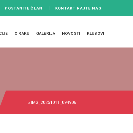
|
|
POSTANITE ČLAN
KONTAKTIRAJTE NAS
CIJE
O RAKU
GALERIJA
NOVOSTI
KLUBOVI
» IMG_20251011_094906