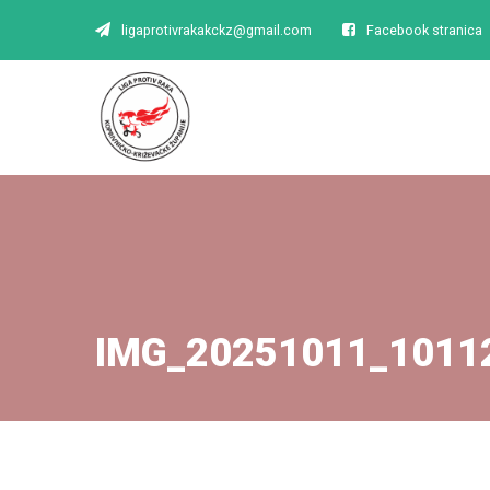
ligaprotivrakakckz@gmail.com
Facebook stranica
IMG_20251011_1011