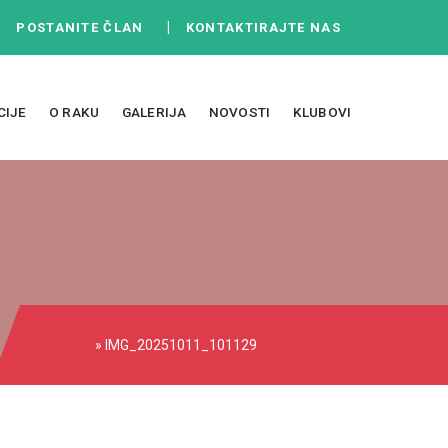
|
|
POSTANITE ČLAN
KONTAKTIRAJTE NAS
CIJE
O RAKU
GALERIJA
NOVOSTI
KLUBOVI
» IMG_20251011_101129