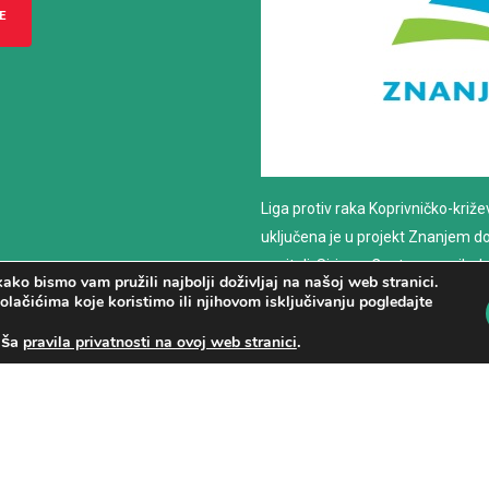
E
Liga protiv raka Koprivničko-križ
uključena je u projekt Znanjem do z
nositelj: Sirius – Centar za psiho
ako bismo vam pružili najbolji doživljaj na našoj web stranici.
savjetovanje
olačićima koje koristimo ili njihovom isključivanju pogledajte
aša
.
pravila privatnosti na ovoj web stranici
PROČITAJ VIŠE