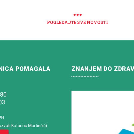
POGLEDAJTE SVE NOVOSTI
NICA POMAGALA
ZNANJEM DO ZDRA
180
03
2H
azvati Katarinu Martinčić)