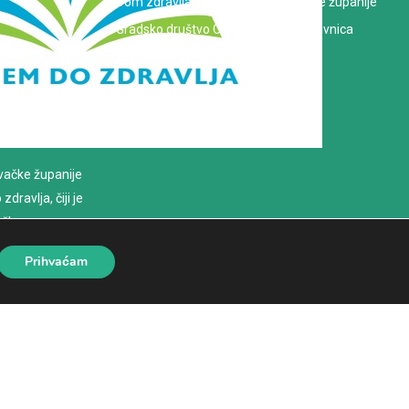
Dom zdravlja Koprivničko-križevačke županije
Gradsko društvo Crvenog križa Koprivnica
evačke županije
dravlja, čiji je
loško
Prihvaćam