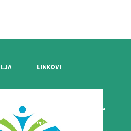
VLJA
LINKOVI
Koprivničko-križevačka županija
Hrvatska Liga protiv raka
Zavod za javno zdravstvo Koprivničko-
križevačke županije
Opća bolnica dr. Tomislav Bardek