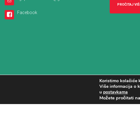
PROČITAJ VIŠ
Facebook
Koristimo kolačiće k
Više informacija o k
u
postavkama
Možete pročitati n