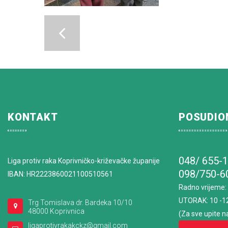
KONTAKT
POSUDIO
048/ 655-
Liga protiv raka Koprivničko-križevačke županije
098/750-6
IBAN: HR2223860021100510561
Radno vrijeme
:
UTORAK: 10 -1
Trg Tomislava dr. Bardeka 10/10
48000 Koprivnica
(Za sve upite n
ligaprotivrakakckz@gmail.com