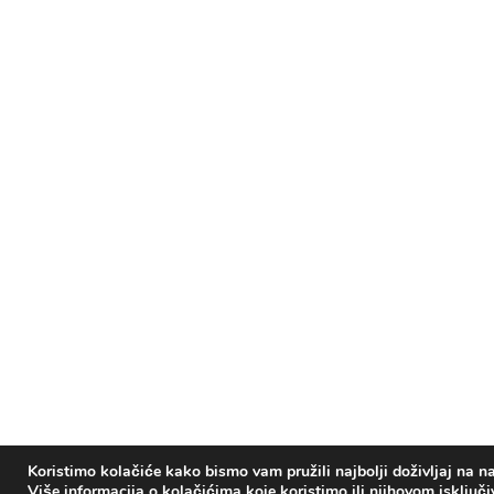
Koristimo kolačiće kako bismo vam pružili najbolji doživljaj na na
Više informacija o kolačićima koje koristimo ili njihovom isključ