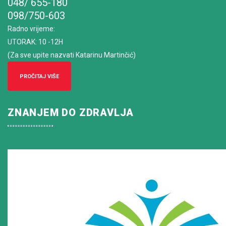
048/ 655-180
098/750-603
Radno vrijeme
:
UTORAK: 10 -12H
(Za sve upite nazvati Katarinu Martinčić)
PROČITAJ VIŠE
ZNANJEM DO ZDRAVLJA