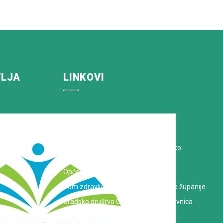
VLJA
LINKOVI
Koprivničko-križevačka županija
Hrvatska Liga protiv raka
Zavod za javno zdravstvo Koprivničko-
križevačke županije
Opća bolnica dr. Tomislav Bardek
Dom zdravlja Koprivničko-križevačke županije
Gradsko društvo Crvenog križa Koprivnica