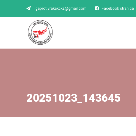
ligaprotivrakakckz@gmail.com
Facebook stranica
20251023_143645