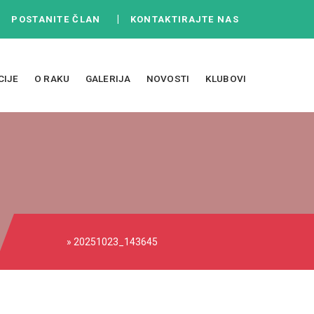
|
|
POSTANITE ČLAN
KONTAKTIRAJTE NAS
CIJE
O RAKU
GALERIJA
NOVOSTI
KLUBOVI
» 20251023_143645