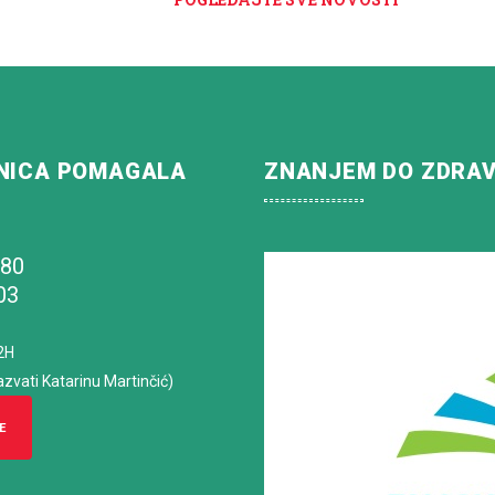
NICA POMAGALA
ZNANJEM DO ZDRA
180
03
2H
azvati Katarinu Martinčić)
E