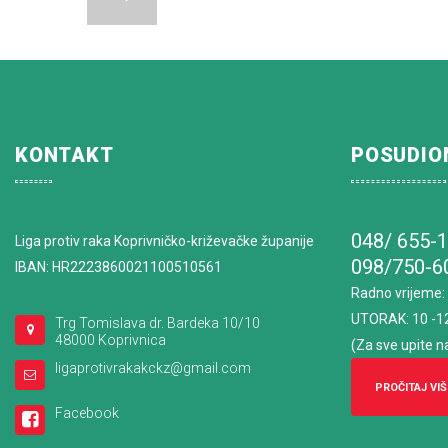
KONTAKT
POSUDIO
048/ 655-
Liga protiv raka Koprivničko-križevačke županije
098/750-6
IBAN: HR2223860021100510561
Radno vrijeme
:
UTORAK: 10 -1
Trg Tomislava dr. Bardeka 10/10
48000 Koprivnica
(Za sve upite n
ligaprotivrakakckz@gmail.com
PROČITAJ VIŠ
Facebook