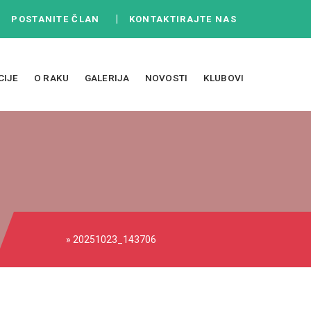
|
|
POSTANITE ČLAN
KONTAKTIRAJTE NAS
CIJE
O RAKU
GALERIJA
NOVOSTI
KLUBOVI
» 20251023_143706