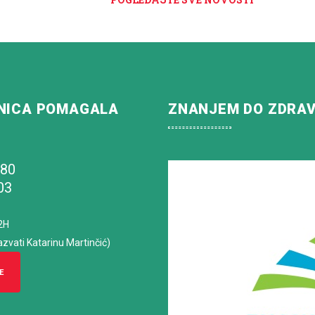
NICA POMAGALA
ZNANJEM DO ZDRA
180
03
2H
azvati Katarinu Martinčić)
E