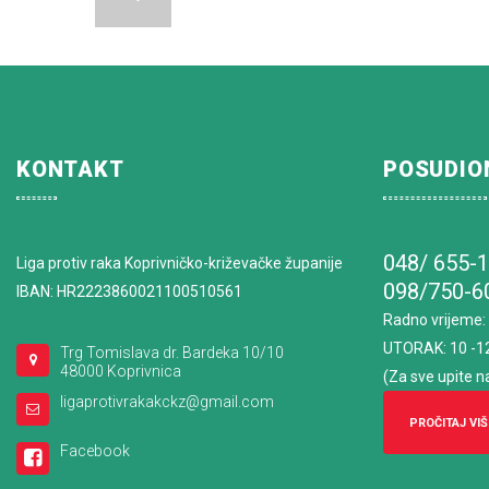
KONTAKT
POSUDIO
048/ 655-
Liga protiv raka Koprivničko-križevačke županije
098/750-6
IBAN: HR2223860021100510561
Radno vrijeme
:
UTORAK: 10 -1
Trg Tomislava dr. Bardeka 10/10
48000 Koprivnica
(Za sve upite n
ligaprotivrakakckz@gmail.com
PROČITAJ VIŠ
Facebook