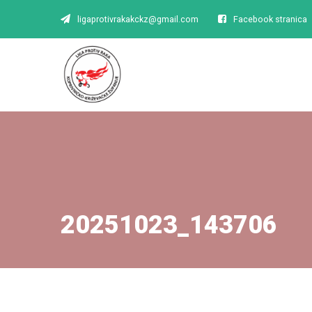
ligaprotivrakakckz@gmail.com
Facebook stranica
20251023_143706