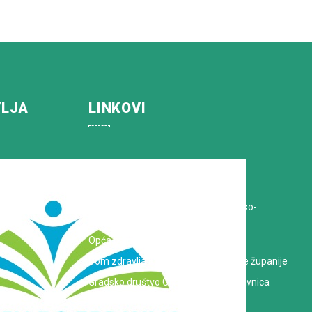
VLJA
LINKOVI
Koprivničko-križevačka županija
Hrvatska Liga protiv raka
Zavod za javno zdravstvo Koprivničko-
križevačke županije
Opća bolnica dr. Tomislav Bardek
Dom zdravlja Koprivničko-križevačke županije
Gradsko društvo Crvenog križa Koprivnica