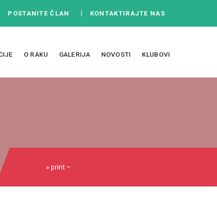
|
|
POSTANITE ČLAN
KONTAKTIRAJTE NAS
CIJE
O RAKU
GALERIJA
NOVOSTI
KLUBOVI
» print –