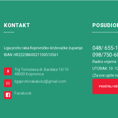
KONTAKT
POSUDIO
048/ 655-
Liga protiv raka Koprivničko-križevačke županije
098/750-6
IBAN: HR2223860021100510561
Radno vrijeme
:
UTORAK: 10 -1
Trg Tomislava dr. Bardeka 10/10
48000 Koprivnica
(Za sve upite n
ligaprotivrakakckz@gmail.com
PROČITAJ VIŠ
Facebook