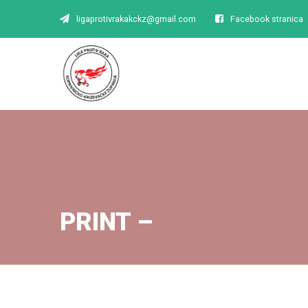
ligaprotivrakakckz@gmail.com
Facebook stranica
PRINT –