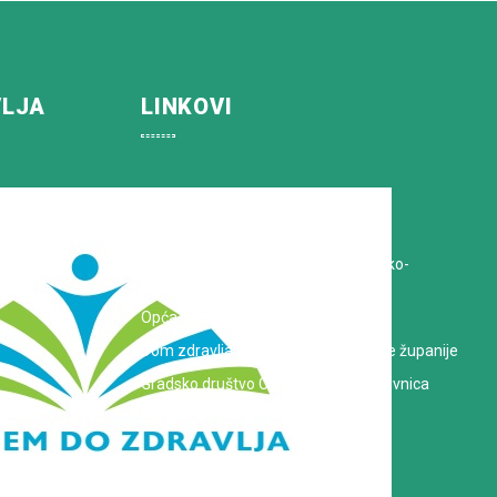
VLJA
LINKOVI
Koprivničko-križevačka županija
Hrvatska Liga protiv raka
Zavod za javno zdravstvo Koprivničko-
križevačke županije
Opća bolnica dr. Tomislav Bardek
Dom zdravlja Koprivničko-križevačke županije
Gradsko društvo Crvenog križa Koprivnica