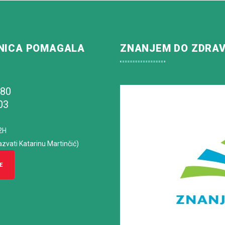
NICA POMAGALA
ZNANJEM DO ZDRA
180
03
2H
azvati Katarinu Martinčić)
E