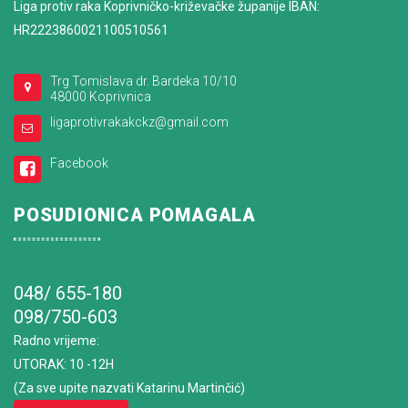
Liga protiv raka Koprivničko-križevačke županije IBAN:
HR2223860021100510561
Trg Tomislava dr. Bardeka 10/10
48000 Koprivnica
ligaprotivrakakckz@gmail.com
Facebook
POSUDIONICA POMAGALA
048/ 655-180
098/750-603
Radno vrijeme
:
UTORAK: 10 -12H
(Za sve upite nazvati Katarinu Martinčić)