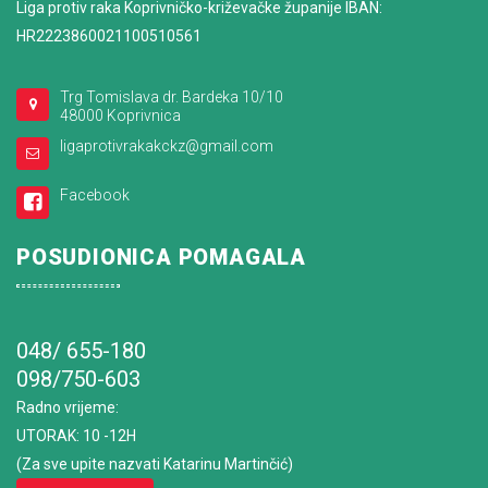
Liga protiv raka Koprivničko-križevačke županije IBAN:
HR2223860021100510561
Trg Tomislava dr. Bardeka 10/10
48000 Koprivnica
ligaprotivrakakckz@gmail.com
Facebook
POSUDIONICA POMAGALA
048/ 655-180
098/750-603
Radno vrijeme
:
UTORAK: 10 -12H
(Za sve upite nazvati Katarinu Martinčić)