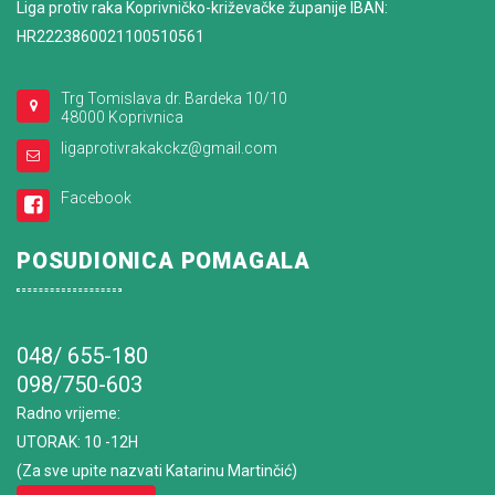
Liga protiv raka Koprivničko-križevačke županije IBAN:
HR2223860021100510561
Trg Tomislava dr. Bardeka 10/10
48000 Koprivnica
ligaprotivrakakckz@gmail.com
Facebook
POSUDIONICA POMAGALA
048/ 655-180
098/750-603
Radno vrijeme
:
UTORAK: 10 -12H
(Za sve upite nazvati Katarinu Martinčić)