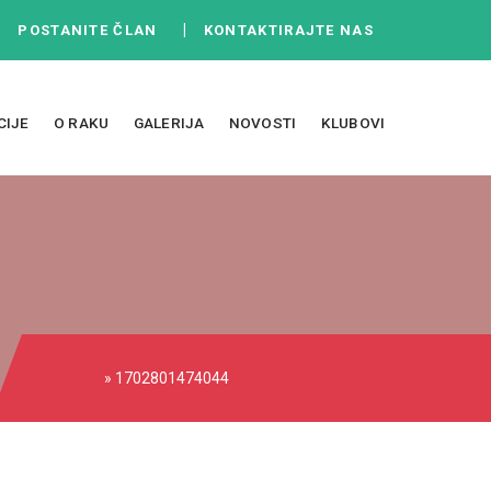
|
|
POSTANITE ČLAN
KONTAKTIRAJTE NAS
CIJE
O RAKU
GALERIJA
NOVOSTI
KLUBOVI
» 1702801474044