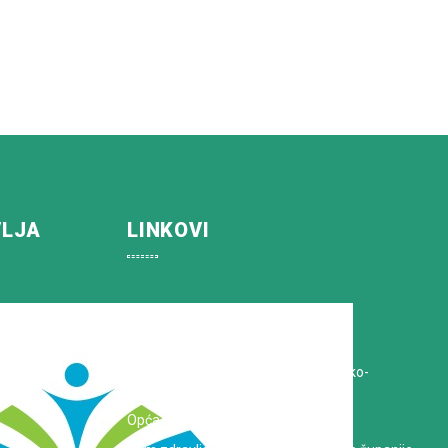
VLJA
LINKOVI
Koprivničko-križevačka županija
Hrvatska Liga protiv raka
Zavod za javno zdravstvo Koprivničko-
križevačke županije
Opća bolnica dr. Tomislav Bardek