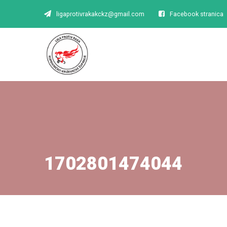
ligaprotivrakakckz@gmail.com
Facebook stranica
1702801474044