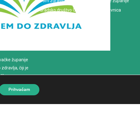
Dom zdravlja Koprivničko-križevačke županije
Gradsko društvo Crvenog križa Koprivnica
evačke županije
dravlja, čiji je
loško
Prihvaćam