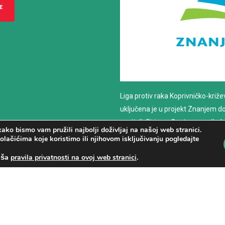
E
Liga protiv raka Koprivničko-križ
uključena je u projekt Znanjem do z
nositelj: Sirius – Centar za psiho
ako bismo vam pružili najbolji doživljaj na našoj web stranici.
savjetovanje
olačićima koje koristimo ili njihovom isključivanju pogledajte
aša
.
pravila privatnosti na ovoj web stranici
PROČITAJ VIŠE