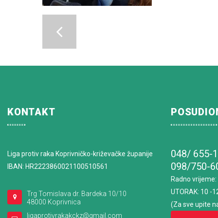
KONTAKT
POSUDIO
048/ 655-
Liga protiv raka Koprivničko-križevačke županije
098/750-6
IBAN: HR2223860021100510561
Radno vrijeme
:
UTORAK: 10 -1
Trg Tomislava dr. Bardeka 10/10
48000 Koprivnica
(Za sve upite n
ligaprotivrakakckz@gmail.com