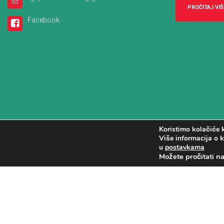
PROČITAJ VIŠ
Facebook
Koristimo kolačiće k
Više informacija o k
u
postavkama
Možete pročitati n