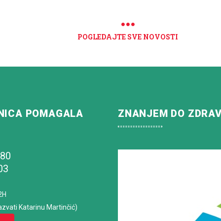
POGLEDAJTE SVE NOVOSTI
NICA POMAGALA
ZNANJEM DO ZDRA
180
03
2H
azvati Katarinu Martinčić)