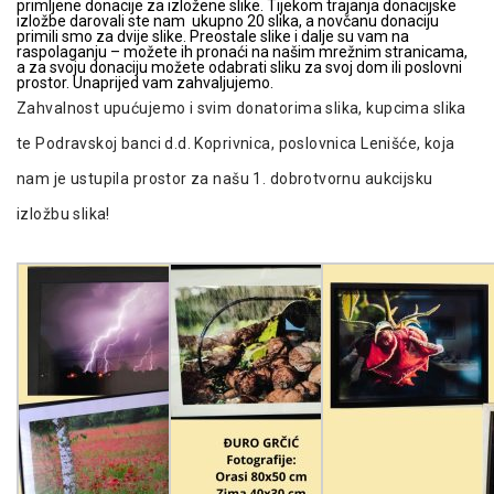
primljene donacije za izložene slike. Tijekom trajanja donacijske
izložbe darovali ste nam ukupno 20 slika, a novčanu donaciju
primili smo za dvije slike. Preostale slike i dalje su vam na
raspolaganju – možete ih pronaći na našim mrežnim stranicama,
a za svoju donaciju možete odabrati sliku za svoj dom ili poslovni
prostor. Unaprijed vam zahvaljujemo.
Zahvalnost upućujemo i svim donatorima slika, kupcima slika
te Podravskoj banci d.d. Koprivnica, poslovnica Lenišće, koja
nam je ustupila prostor za našu 1. dobrotvornu aukcijsku
izložbu slika!