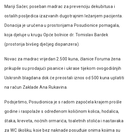
Mariji Sačer, poseban madrac za prevenciju dekubitusa i
ostalih posljedica izazvanih dugotrajnim ležanjem pacijenta.
Donacija je uručena u prostorijama Posudionice pomagala,
koja djeluje u krugu Opće bolnice dr. Tomislav Bardek
(prostorija bivšeg dječjeg dispanzera).
Novac za madrac vrijedan 2.500 kuna, članice Foruma žena
prikupile su prodajući pisanice i ukrase tijekom ovogodišnjih
Uskrsnih blagdana dok će preostali iznos od 500 kuna uplatiti
na račun Zaklade Ana Rukavina.
Podsjetimo, Posudionica je s radom započela krajem prošle
godine i raspolaže s određenom količinom kolica, hodalica,
štaka, kreveta, noćnih ormarića, toaletnih stolića i nastavaka
za WC školjku, koje bez naknade posuđuje onima kojima su