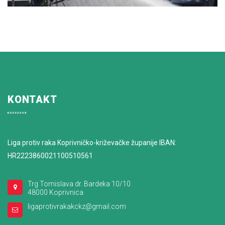
KONTAKT
Liga protiv raka Koprivničko-križevačke županije IBAN:
HR2223860021100510561
Trg Tomislava dr. Bardeka 10/10
48000 Koprivnica
ligaprotivrakakckz@gmail.com