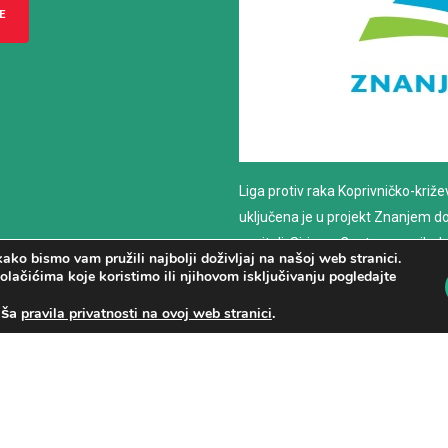
E
Liga protiv raka Koprivničko-križ
uključena je u projekt Znanjem do z
nositelj: Sirius – Centar za psiho
ako bismo vam pružili najbolji doživljaj na našoj web stranici.
savjetovanje
olačićima koje koristimo ili njihovom isključivanju pogledajte
aša
.
pravila privatnosti na ovoj web stranici
PROČITAJ VIŠE