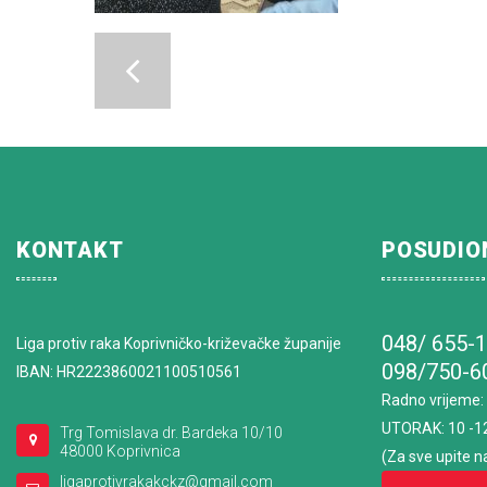
KONTAKT
POSUDIO
048/ 655-
Liga protiv raka Koprivničko-križevačke županije
098/750-6
IBAN: HR2223860021100510561
Radno vrijeme
:
UTORAK: 10 -1
Trg Tomislava dr. Bardeka 10/10
48000 Koprivnica
(Za sve upite n
ligaprotivrakakckz@gmail.com