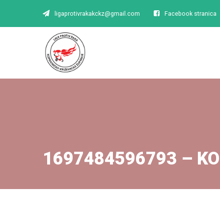
ligaprotivrakakckz@gmail.com
Facebook stranica
1697484596793 – KO