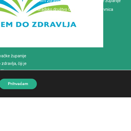
Dom zdravlja Koprivničko-križevačke županije
Gradsko društvo Crvenog križa Koprivnica
evačke županije
dravlja, čiji je
loško
Prihvaćam