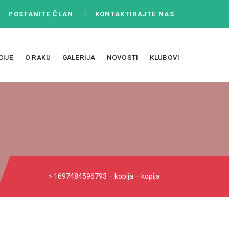
|
|
POSTANITE ČLAN
KONTAKTIRAJTE NAS
CIJE
O RAKU
GALERIJA
NOVOSTI
KLUBOVI
» 1697484596793 – kopija – kopija