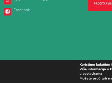
PROČITAJ VIŠ
Facebook
Koristimo kolačiće k
Više informacija o k
u
postavkama
Možete pročitati n