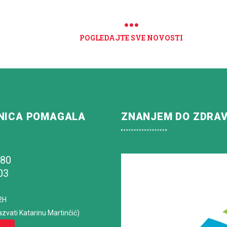
POGLEDAJTE SVE NOVOSTI
NICA POMAGALA
ZNANJEM DO ZDRA
180
03
2H
azvati Katarinu Martinčić)