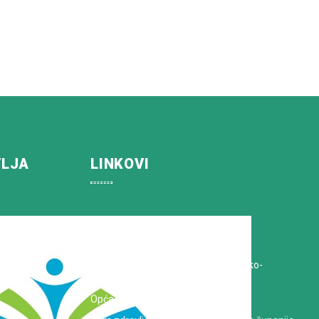
VLJA
LINKOVI
Koprivničko-križevačka županija
Hrvatska Liga protiv raka
Zavod za javno zdravstvo Koprivničko-
križevačke županije
Opća bolnica dr. Tomislav Bardek