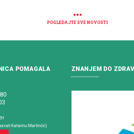
POGLEDAJTE SVE NOVOSTI
NICA POMAGALA
ZNANJEM DO ZDRA
180
03
2H
azvati Katarinu Martinčić)