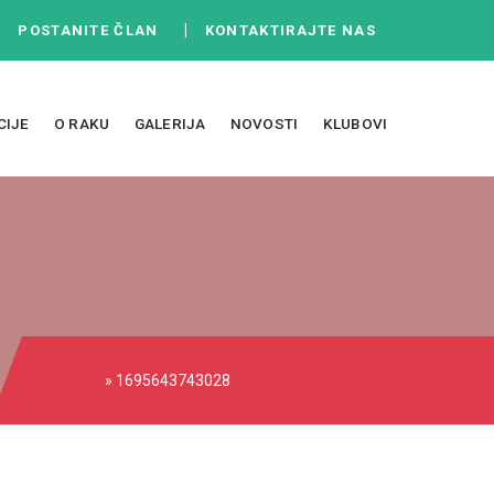
|
|
POSTANITE ČLAN
KONTAKTIRAJTE NAS
CIJE
O RAKU
GALERIJA
NOVOSTI
KLUBOVI
» 1695643743028