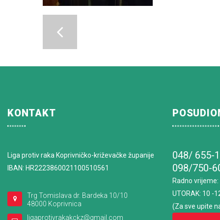
KONTAKT
POSUDIO
048/ 655-
Liga protiv raka Koprivničko-križevačke županije
098/750-6
IBAN: HR2223860021100510561
Radno vrijeme
:
UTORAK: 10 -1
Trg Tomislava dr. Bardeka 10/10
48000 Koprivnica
(Za sve upite n
ligaprotivrakakckz@gmail.com