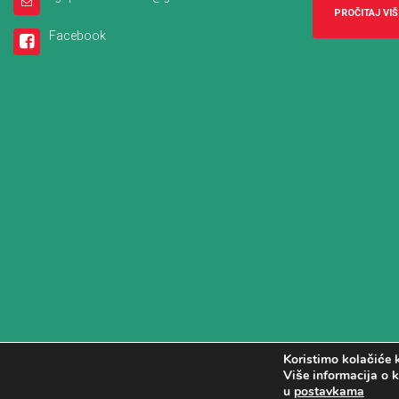
PROČITAJ VIŠ
Facebook
Koristimo kolačiće k
Više informacija o k
u
postavkama