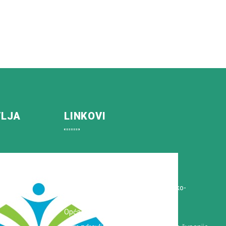
VLJA
LINKOVI
Koprivničko-križevačka županija
Hrvatska Liga protiv raka
Zavod za javno zdravstvo Koprivničko-
križevačke županije
Opća bolnica dr. Tomislav Bardek