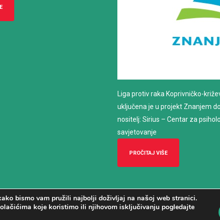
E
Liga protiv raka Koprivničko-križ
uključena je u projekt Znanjem do z
nositelj: Sirius – Centar za psiho
savjetovanje
PROČITAJ VIŠE
ako bismo vam pružili najbolji doživljaj na našoj web stranici.
olačićima koje koristimo ili njihovom isključivanju pogledajte