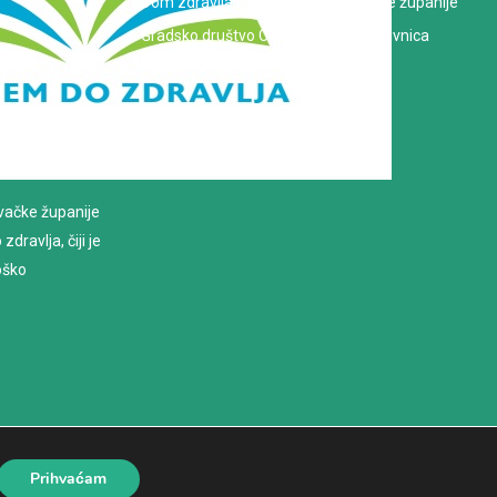
Dom zdravlja Koprivničko-križevačke županije
Gradsko društvo Crvenog križa Koprivnica
evačke županije
dravlja, čiji je
loško
Prihvaćam