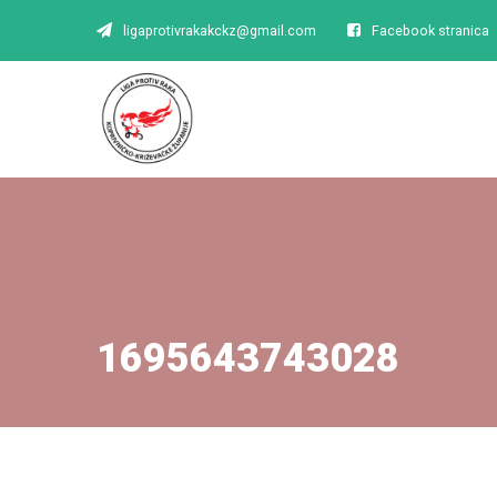
ligaprotivrakakckz@gmail.com
Facebook stranica
1695643743028