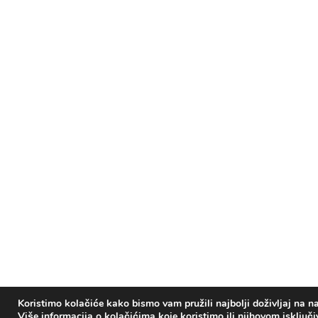
Koristimo kolačiće kako bismo vam pružili najbolji doživljaj na na
Više informacija o kolačićima koje koristimo ili njihovom isključ