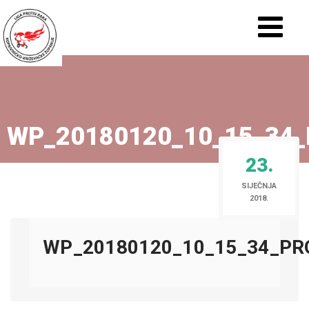
WP_20180120_10_15_34
23.
SIJEČNJA
2018.
WP_20180120_10_15_34_PR