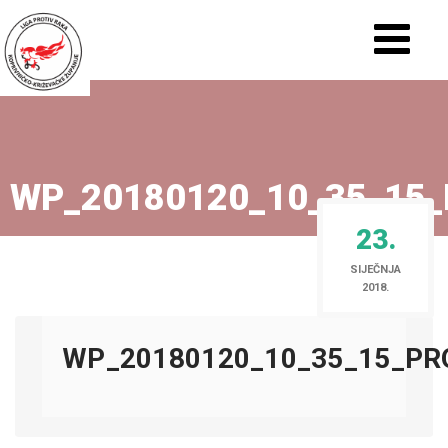
WP_20180120_10_35_15
23.
SIJEČNJA
2018.
WP_20180120_10_35_15_PR