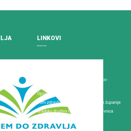
VLJA
LINKOVI
Koprivničko-križevačka županija
Hrvatska Liga protiv raka
Zavod za javno zdravstvo Koprivničko-
križevačke županije
Opća bolnica dr. Tomislav Bardek
Dom zdravlja Koprivničko-križevačke županije
Gradsko društvo Crvenog križa Koprivnica