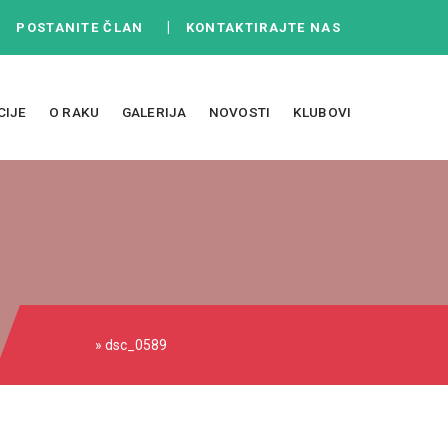
|
|
POSTANITE ČLAN
KONTAKTIRAJTE NAS
CIJE
O RAKU
GALERIJA
NOVOSTI
KLUBOVI
» dsc_0589