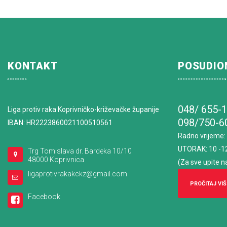
KONTAKT
POSUDIO
048/ 655-
Liga protiv raka Koprivničko-križevačke županije
098/750-6
IBAN: HR2223860021100510561
Radno vrijeme
:
UTORAK: 10 -1
Trg Tomislava dr. Bardeka 10/10
48000 Koprivnica
(Za sve upite n
ligaprotivrakakckz@gmail.com
PROČITAJ VIŠ
Facebook