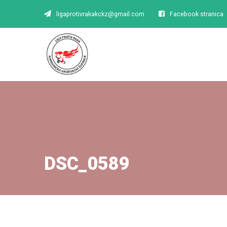
ligaprotivrakakckz@gmail.com
Facebook stranica
DSC_0589