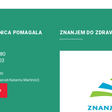
NICA POMAGALA
ZNANJEM DO ZDRA
180
03
2H
azvati Katarinu Martinčić)
E