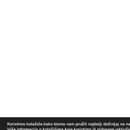
Koristimo kolačiće kako bismo vam pružili najbolji doživljaj na na
Više informacija o kolačićima koje koristimo ili njihovom isključ