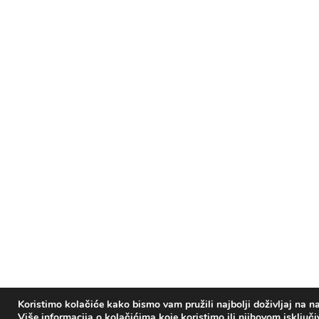
Koristimo kolačiće kako bismo vam pružili najbolji doživljaj na na
Više informacija o kolačićima koje koristimo ili njihovom isključ